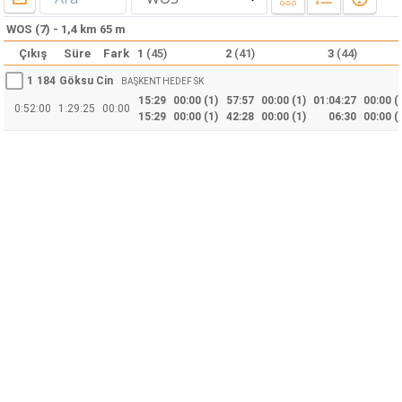
WOS (7) - 1,4 km 65 m
Çıkış
Süre
Fark
1
(45)
2
(41)
3
(44)
1
184
Göksu Cin
BAŞKENT HEDEF SK
15:29
00:00 (1)
57:57
00:00 (1)
01:04:27
00:00 (
0:52:00
1:29:25
00:00
15:29
00:00 (1)
42:28
00:00 (1)
06:30
00:00 (