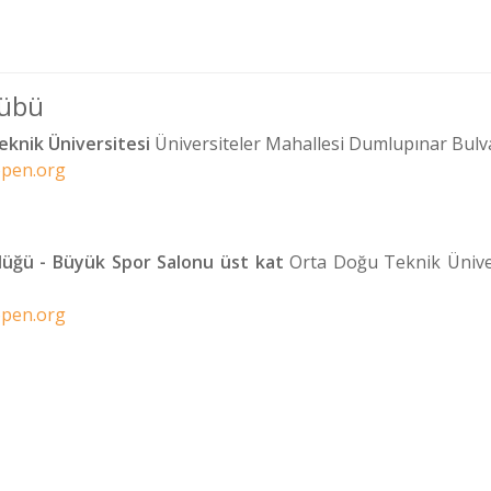
lübü
knik Üniversitesi
Üniversiteler Mahallesi Dumlupınar Bulv
open.org
üğü - Büyük Spor Salonu üst kat
Orta Doğu Teknik Ünivers
open.org