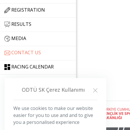
REGISTRATION
RESULTS
MEDIA
CONTACT US
RACING CALENDAR
ODTÜ SK Çerez Kullanımı
iletisim@odtuopen.org
We use cookies to make our website
easier for you to use and and to give
you a personalised experience