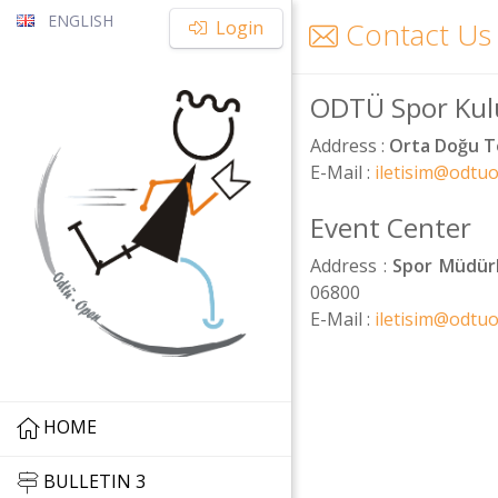
ENGLISH
Contact Us
Login
ODTÜ Spor Ku
Address
:
Orta Doğu Te
E-Mail
:
iletisim@odtu
Event Center
Address
:
Spor Müdürl
06800
E-Mail
:
iletisim@odtu
HOME
BULLETIN 3